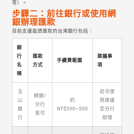
等）。
步驟二：前往銀行或使用網
銀辦理匯款
目前支援盈透匯款的台灣銀行包括：
銀
行
匯款
建議事
手續費範圍
名
方式
項
稱
玉
初次使
網銀/
山
約
用建議
分行
銀
NT$300~500
至分行
皆可
行
辦理