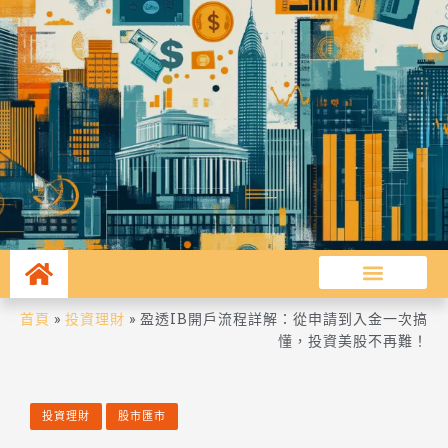
首頁
»
投資理財
»
盈透IB開戶流程詳解：從申請到入金一次搞
懂，投資美股不再難！
投資理財
股市匯市