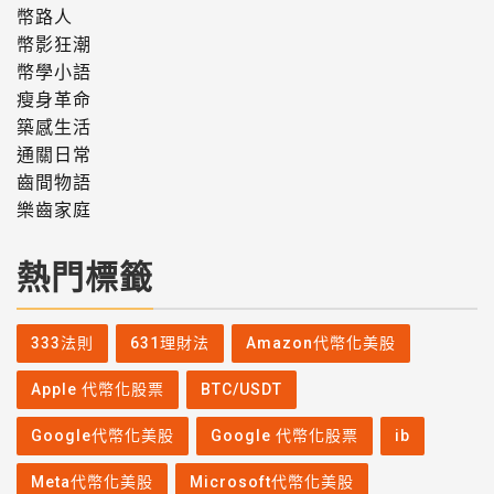
幣路人
幣影狂潮
幣學小語
瘦身革命
築感生活
通關日常
齒間物語
樂齒家庭
熱門標籤
333法則
631理財法
Amazon代幣化美股
Apple 代幣化股票
BTC/USDT
Google代幣化美股
Google 代幣化股票
ib
Meta代幣化美股
Microsoft代幣化美股