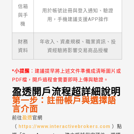
信箱
用於帳號註冊與登入通知、驗證
與手
用，手機建議支援APP操作
機
財務
年收入、資產規模、職業資訊、投
資料
資經驗將影響交易商品授權
*小提醒
：建議提早將上述文件準備成清晰圖片或
PDF檔，開戶過程會需要即時上傳與驗證。
盈透開戶流程超詳細說明
第一步：註冊帳戶與選擇語
言介面
前往
盈透
官網
（
https://www.interactivebrokers.com
）點