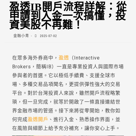
盈透IB開戶流程詳解：從
申請到入金一次搞懂，投
資美股不再難！
金融小青
2025-07-02
在眾多海外券商中，
盈透
（Interactive
Brokers，簡稱IB）一直是專業投資人與國際市場
參與者的首選。它以極低手續費、支援全球市
場、多種交易品項聞名，更提供彈性強大的交易
平台。對於台灣投資人來說，雖然開戶流程略繁
瑣，但一旦完成，就等於開啟了一條直接連結世
界金融市場的管道。接下來將從零開始，教你如
何完成
盈透開戶
、進行入金、熟悉操作界面，並
在風險與細節上給予充分補充，讓你安心上手。