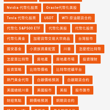
Nvidia 代幣化股票
Oracle代幣化美股
Tesla 代幣化股票
USDT
WTI 原油期貨合約
代幣化 S&P500 ETF
代幣化美股
代幣化股票
代幣化黃金
加密貨幣交易大宗商品
台灣股市
國安基金
小資族資產配置
川普
怎麼挖比特幣
怎麼買比特幣
房地產
房地產市場
投資理財
投資策略
比特幣價格
比特幣挖礦平台
熱門黃金代幣
白銀價格預測
白銀期貨合約
美國總統川普
美國股市
美股
股市匯市
財經焦點
銅價格預測
銅期貨合約