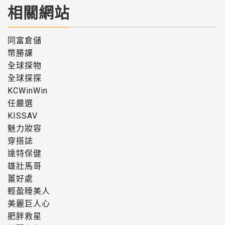
相關網站
同富倉儲
幣勝課
全球探物
全球探探
KCWinWin
任嚴選
KISSAV
魅力妝容
穿搭誌
達特保健
雄壯馬哥
薑好處
輕盈睡美人
美麗巨人心
肥胖救星