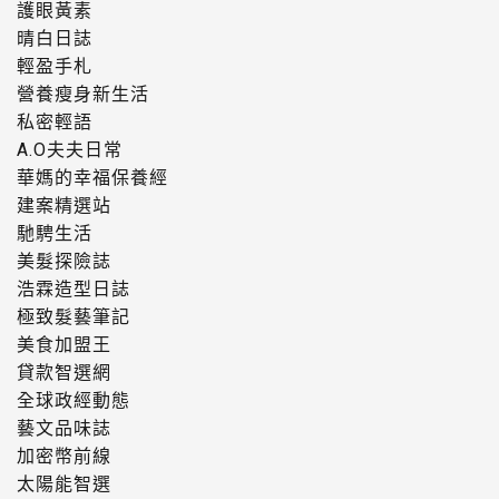
護眼黃素
晴白日誌
輕盈手札
營養瘦身新生活
私密輕語
A.O夫夫日常
華媽的幸福保養經
建案精選站
馳騁生活
美髮探險誌
浩霖造型日誌
極致髮藝筆記
美食加盟王
貸款智選網
全球政經動態
藝文品味誌
加密幣前線
太陽能智選