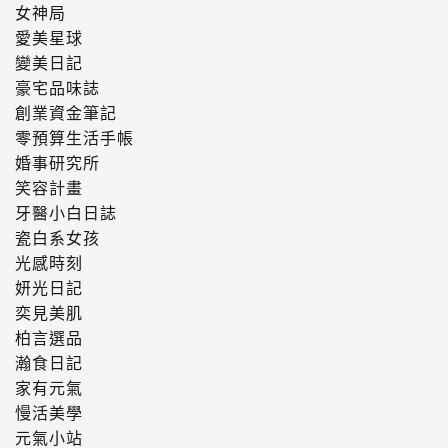
女神局
愛美星球
變美日記
豪宅品味誌
創業資金筆記
零預算生活手帳
婚事研究所
笑容計畫
牙醫小白日誌
瓷白系女孩
光感時刻
妍光日記
奕見美肌
柏言選品
瀚食日記
家有元氣
慢活美學
元氣小站