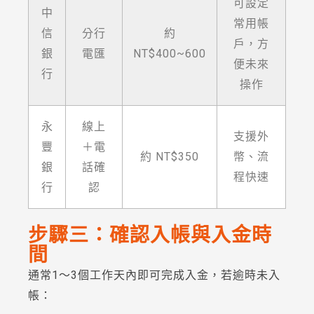
可設定
中
常用帳
信
分行
約
戶，方
銀
電匯
NT$400~600
便未來
行
操作
永
線上
支援外
豐
＋電
約 NT$350
幣、流
銀
話確
程快速
行
認
步驟三：確認入帳與入金時
間
通常1～3個工作天內即可完成入金，若逾時未入
帳：